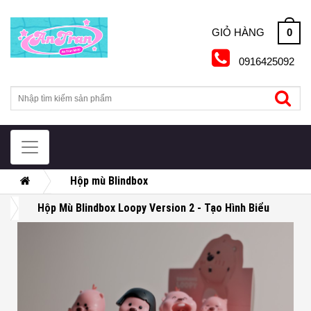
Skip
to
0
GIỎ HÀNG
content
0916425092
Hộp mù Blindbox
Hộp Mù Blindbox Loopy Version 2 - Tạo Hình Biểu
Cảm Chân Thực