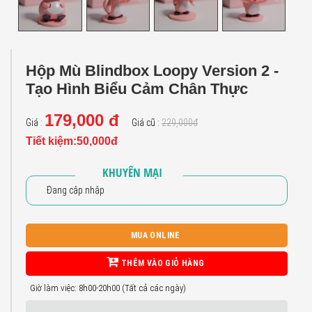
Hộp Mù Blindbox Loopy Version 2 -
Tạo Hình Biểu Cảm Chân Thực
179,000 đ
Giá :
Giá cũ :
229,000đ
Tiết kiệm:50,000đ
KHUYẾN MẠI
Đang cập nhập
MUA ONLINE
THÊM VÀO GIỎ HÀNG
Giờ làm việc: 8h00-20h00 (Tất cả các ngày)