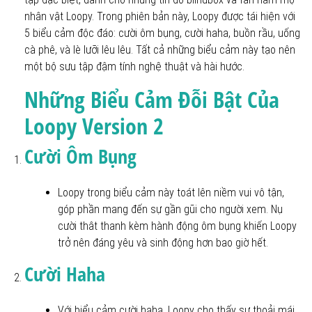
nhân vật Loopy. Trong phiên bản này, Loopy được tái hiện với
5 biểu cảm độc đáo: cười ôm bụng, cười haha, buồn rầu, uống
cà phê, và lè lưỡi lêu lêu. Tất cả những biểu cảm này tạo nên
một bộ sưu tập đậm tính nghệ thuật và hài hước.
Những Biểu Cảm Đỗi Bật Của
Loopy Version 2
Cười Ôm Bụng
Loopy trong biểu cảm này toát lên niềm vui vô tận,
góp phần mang đến sự gần gũi cho người xem. Nụ
cười thât thanh kèm hành động ôm bụng khiến Loopy
trở nên đáng yêu và sinh động hơn bao giờ hết.
Cười Haha
Với biểu cảm cười haha, Loopy cho thấy sự thoải mái