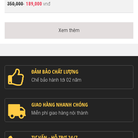
350,000
189,000
vnđ
Xem thêm
ĐẢM BẢO CHẤT LƯỢNG
Chế bảo hành tới 02 năm
GIAO HÀNG NHANH CHÓNG
Miễn phí giao hàng nội thành
TƯ VẤN - HỖ TRỢ 24/7