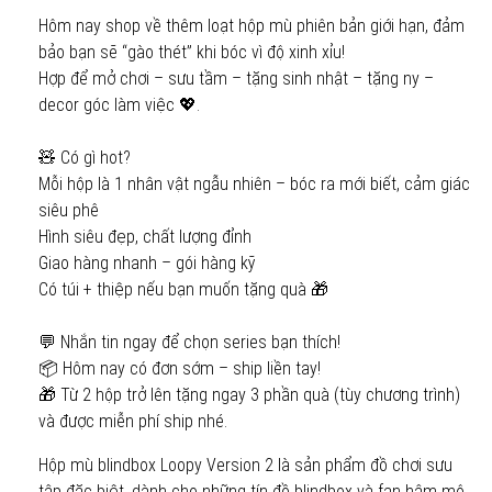
Hôm nay shop về thêm loạt hộp mù phiên bản giới hạn, đảm
bảo bạn sẽ “gào thét” khi bóc vì độ xinh xỉu!
Hợp để mở chơi – sưu tầm – tặng sinh nhật – tặng ny –
decor góc làm việc 💖.
🧸 Có gì hot?
Mỗi hộp là 1 nhân vật ngẫu nhiên – bóc ra mới biết, cảm giác
siêu phê
Hình siêu đẹp, chất lượng đỉnh
Giao hàng nhanh – gói hàng kỹ
Có túi + thiệp nếu bạn muốn tặng quà 🎁
💬 Nhắn tin ngay để chọn series bạn thích!
📦 Hôm nay có đơn sớm – ship liền tay!
🎁 Từ 2 hộp trở lên tặng ngay 3 phần quà (tùy chương trình)
và được miễn phí ship nhé.
Hộp mù blindbox Loopy Version 2 là sản phẩm đồ chơi sưu
tập đặc biệt, dành cho những tín đồ blindbox và fan hâm mộ